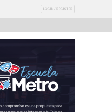
LOGIN / REGISTER
un compromiso es una propuesta para
nos para que se integren a la Cultura