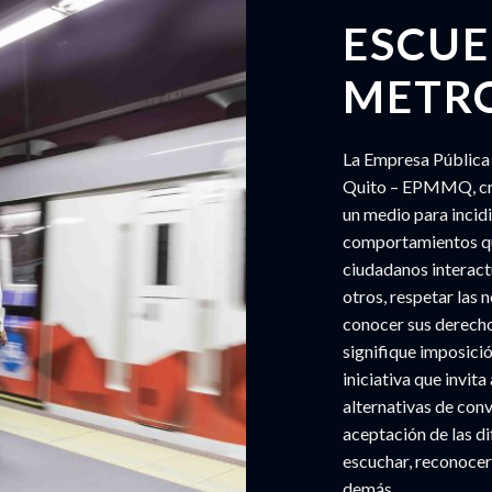
ESCUE
METR
La Empresa Pública
Quito – EPMMQ, cr
un medio para incidi
comportamientos qu
ciudadanos interactu
otros, respetar las 
conocer sus derecho
signifique imposició
iniciativa que invit
alternativas de con
aceptación de las di
escuchar, reconocer,
demás.