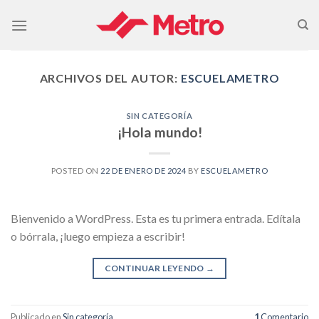
Skip
to
content
ARCHIVOS DEL AUTOR:
ESCUELAMETRO
SIN CATEGORÍA
¡Hola mundo!
POSTED ON
22 DE ENERO DE 2024
BY
ESCUELAMETRO
Bienvenido a WordPress. Esta es tu primera entrada. Edítala
o bórrala, ¡luego empieza a escribir!
CONTINUAR LEYENDO
→
Publicado en
Sin categoría
1
Comentario